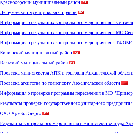
Красноборский муниципальный район
Лешуконский муниципальный район
Информация о результатах контрольного мероприятия в минэко
Информация о результатах контрольного мероприятия в МО Се
Информация о результатах контрольного мероприятия в ТФОМ
Коношский муниципальный район
Вельский муниципальный район
Проверка министерства АПК и торговли Архангельской област
Проверка агентства по транспорту Архангельской области
Информация о проверке программы переселения в МО "Примо
Результаты проверки государственного унитарного предприяти
ОАО АрхоблЭнерго
Результаты контрольного мероприятия в министерстве труда Ар