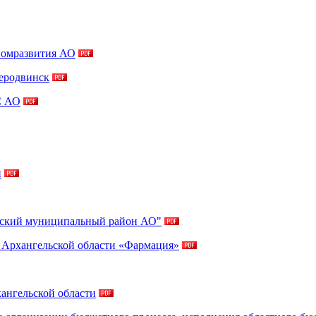
номразвития АО
веродвинск
С АО
и
рский муниципальный район АО"
я Архангельской области «Фармация»
хангельской области