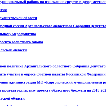
униципальный район» по взысканию средств в доход местно
ятия
рхангельской области
ередной сессии Архангельского областного Собрания депутат
ольному мероприятию
оекта областного закона
ельской области
овой политике Архангельского областного Собрания депутато
ть участие в опросе Счетной палаты Российской Федерации 
шении администрации МО «Каргопольский муниципальный р
 провела экспертизу проекта областного бюджета на 2018-20
ьской области