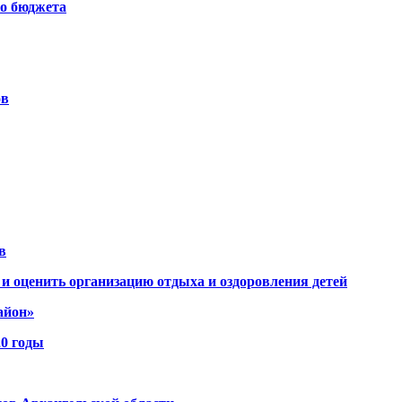
го бюджета
ов
в
и оценить организацию отдыха и оздоровления детей
айон»
20 годы