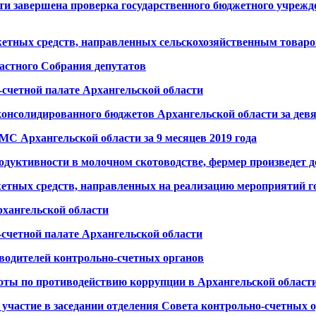
ти завершена проверка государственного бюджетного учрежд
жетных средств, направленных сельскохозяйственным товар
ластного Собрания депутатов
-счетной палате Архангельской области
 консолидированного бюджетов Архангельской области за девя
С Архангельской области за 9 месяцев 2019 года
одуктивности в молочном скотоводстве, фермер произведет 
жетных средств, направленных на реализацию мероприятий г
рхангельской области
-счетной палате Архангельской области
водителей контрольно-счетных органов
боты по противодействию коррупции в Архангельской област
участие в заседании отделения Совета контрольно-счетных 