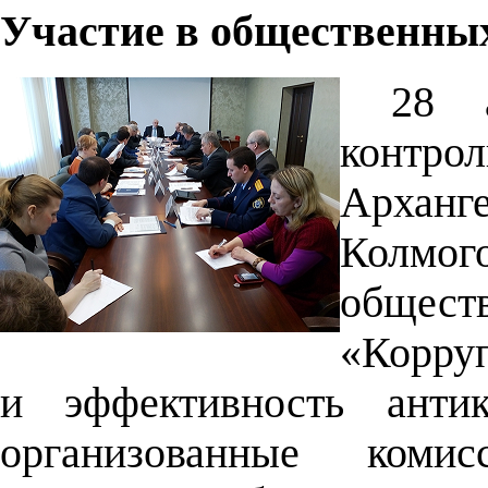
Участие в общественны
28 
контр
Архан
Колмо
общест
«Корру
и эффективность антик
организованные коми