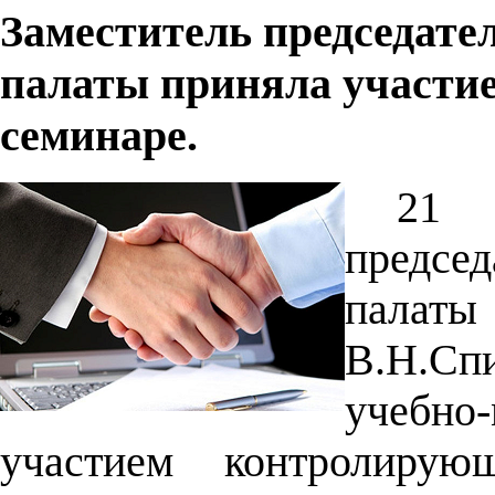
Заместитель председате
палаты приняла участие
семинаре.
21 
предсе
палат
В.Н.С
учебно
участием контролирую