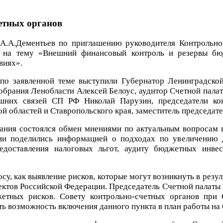
етных органов
 А.А.Дементьев по приглашению руководителя Контрольно
 на тему «Внешний финансовый контроль и резервы бю
виях».
по заявленной теме выступили Губернатор Ленинградской
обрания Ленобласти Алексей Белоус, аудитор Счетной пала
шних связей СП РФ Николай Парузин, председатели кон
й областей и Ставропольского края, заместитель председат
ания состоялся обмен мнениями по актуальным вопросам в
ии поделились информацией о подходах по увеличению 
едоставления налоговых льгот, аудиту бюджетных инве
у, как выявление рисков, которые могут возникнуть в резул
ктов Российской Федерации. Председатель Счетной палаты 
жетных рисков. Совету контрольно-счетных органов при
ь возможность включения данного пункта в план работы на 