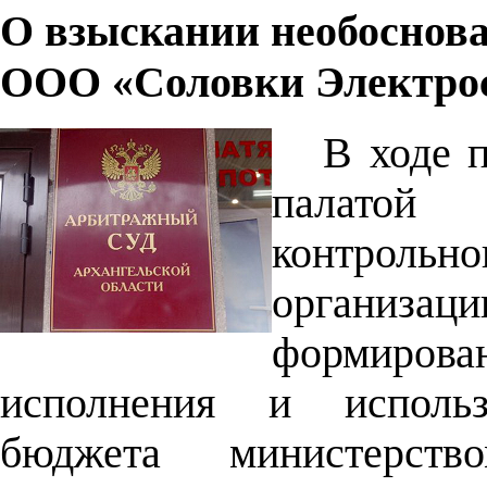
О взыскании необоснова
ООО «Соловки Электро
В ходе 
палатой
контрольн
организаци
формиров
исполнения и использ
бюджета министерством