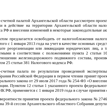
-счетной палатой Архангельской области рассмотрен проек
и в действие на территории Архангельской области нало
а РФ и внесении изменений в некоторые законодательные ак
ктом предлагается освободить от налогообложения налог
ого с 1 января 2013 года на учет в качестве основных сред
тате реорганизации или ликвидации юридических лиц, а 
аемыми в соответствии с положениями пункта 2 статьи 
тношении железнодорожного подвижного состава, произве
ом 25 статьи 381 Налогового кодекса РФ.
-счетная палата по результатам проведенной экспертиз
рания Российской Федерации в первом чтении принят прое
рального закона от 29 июля 2017 года № 254-ФЗ «О внесени
ии. Пунктом 12 статьи 1 указанного проекта федерального 
81 НК РФ, применяется с 1 января 2019 года в случае приняти
ероятности принятия проекта федерального закона № 27463
а 39-й сессии Архангельского областного Собрания депута