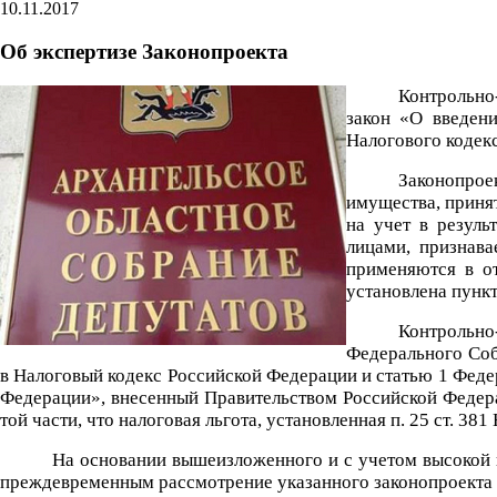
10.11.2017
Об экспертизе Законопроекта
Контрольно
закон «О введени
Налогового кодекс
Законопрое
имущества, принят
на учет в резуль
лицами, признав
применяются в о
установлена пункт
Контрольно
Федерального Соб
в Налоговый кодекс Российской Федерации и статью 1 Феде
Федерации», внесенный Правительством Российской Федерац
той части, что налоговая льгота, установленная п. 25 ст. 3
На основании вышеизложенного и с учетом высокой в
преждевременным рассмотрение указанного законопроекта н