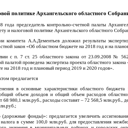
говой политике Архангельского областного Собран
8 года председатель контрольно-счетной палаты Архангел
ету и налоговой политике Архангельского областного Собра
ии комитета А.А.Дементьев доложил результаты эксперти
стной закон «Об областном бюджете на 2018 год и на плано
твии с п. 7 ст. 25 областного закона от 23.09.2008 № 
й палатой проведена экспертиза проекта областного закона
 на 2018 год и плановый период 2019 и 2020 годов».
ктом предлагается
енения в основные характеристики областного бюджета
общий объем доходов и общий объем расходов областног
ят 68 980,1 млн.руб., расходы составят – 72 568,5 млн.руб.,
лн.руб.;
 (дорожные фонды)»: предлагается увеличить ассигновани
налога в сумме 100,0 млн.руб. для предоставления межб
го значения в муниципальных районах и городских окру