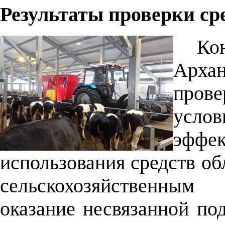
Результаты проверки ср
Ко
Архан
пров
услов
эфф
использования средств о
сельскохозяйственным
оказание несвязанной по