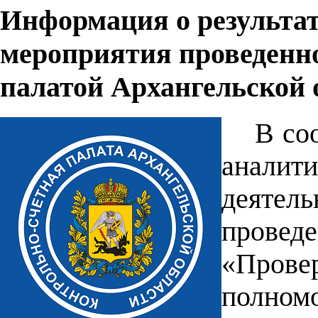
Информация о результат
мероприятия проведенно
палатой Архангельской 
В со
анали
деятел
провед
«Прове
полном