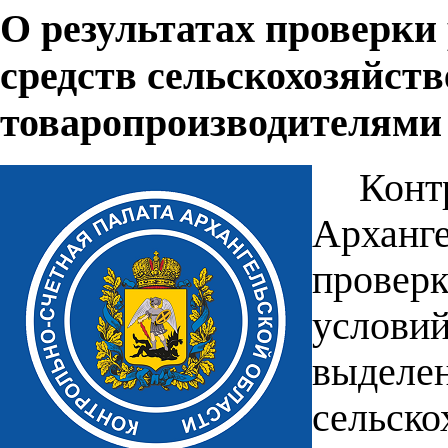
О результатах проверки
средств сельскохозяйст
товаропроизводителями
Кон
Арханг
прове
услови
выделе
сельско