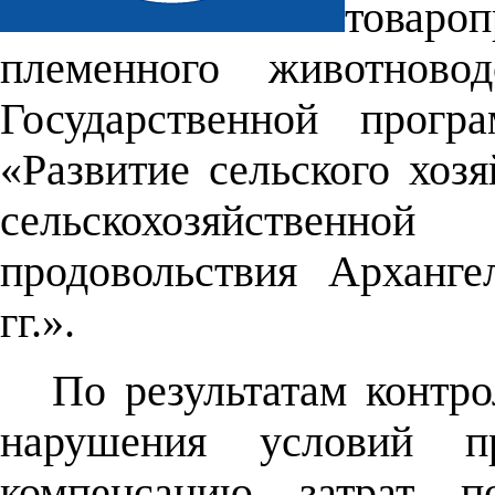
товаро
племенного животново
Государственной прогр
«Развитие сельского хоз
сельскохозяйствен
продовольствия Арханге
гг.».
По результатам контр
нарушения условий пр
компенсацию затрат п