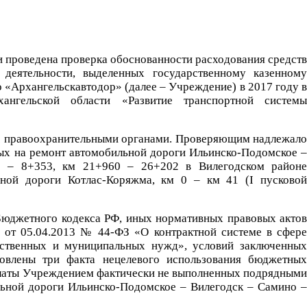
и проведена проверка обоснованности расходования средств
деятельности, выделенных государственному казенному
«Архангельскавтодор» (далее – Учреждение) в 2017 году в
ангельской области «Развитие транспортной системы
 с правоохранительными органами. Проверяющим надлежало
ых на ремонт автомобильной дороги Ильинско-Подомское –
0 – 8+353, км 21+960 – 26+202 в Вилегодском районе
ьной дороги Котлас-Коряжма, км 0 – км 41 (I пусковой
Бюджетного кодекса РФ, иных нормативных правовых актов
 от 05.04.2013 № 44-ФЗ «О контрактной системе в сфере
арственных и муниципальных нужд», условий заключенных
новлены три факта нецелевого использования бюджетных
 оплаты Учреждением фактически не выполненных подрядными
льной дороги Ильинско-Подомское – Вилегодск – Самино –