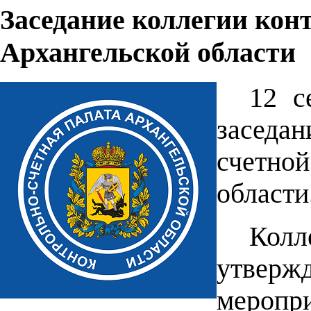
Заседание коллегии кон
Архангельской области
12 с
заседа
счетн
области
Кол
утвер
мероп