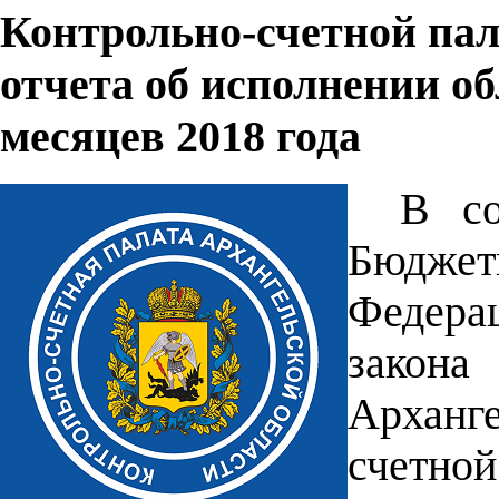
Контрольно-счетной пал
отчета об исполнении об
месяцев 2018 года
В со
Бюдже
Федера
закон
Арханг
счетн