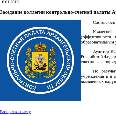
16.01.2019
Заседание коллегии контрольно-счетной палаты А
Состоялось 
Коллегией
(эффективности
образовательным 
Аудитор КС
Российской Федер
связанные с поряд
По результ
учреждения и в м
выявленных наруш
Возврат к списку