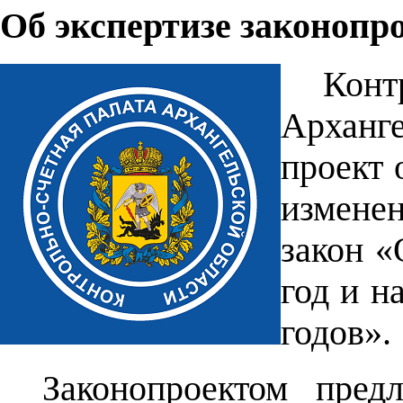
Об экспертизе законопр
Кон
Арханг
проект 
измене
закон «
год и н
годов».
Законопроектом пред