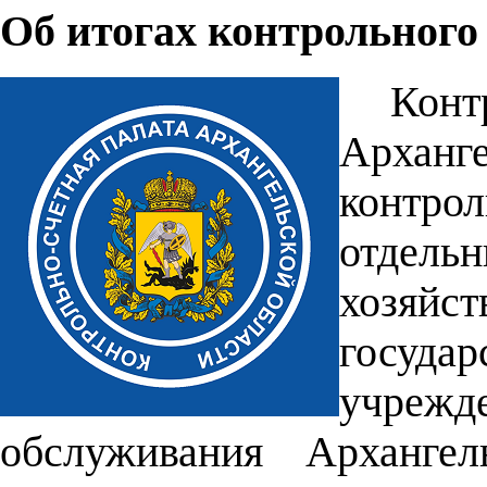
Об итогах контрольного
Кон
Арханг
контро
отдел
хозяй
госуд
учре
обслуживания Архангел