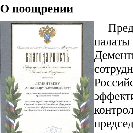
О поощрении
Пред
палаты
Демент
сотруд
Россий
эффект
контро
предс