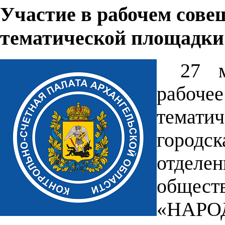
Участие в рабочем сове
тематической площадки 
27 м
рабоче
темати
городс
отдел
обще
«НА