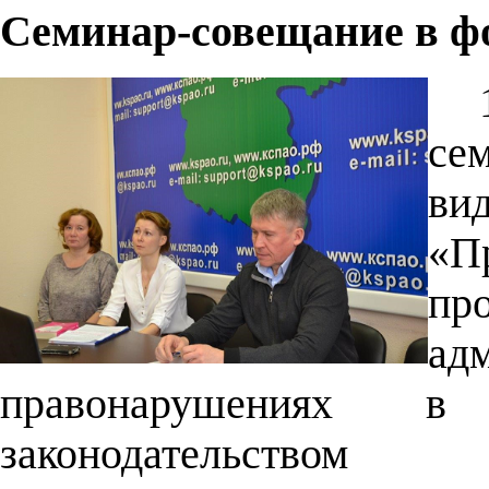
Семинар-совещание в ф
се
ви
«П
пр
ад
правонарушениях в 
законодательство