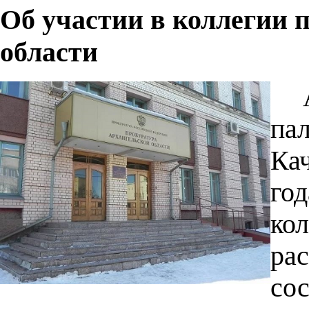
Об участии в коллегии 
области
па
Ка
год
ко
ра
со