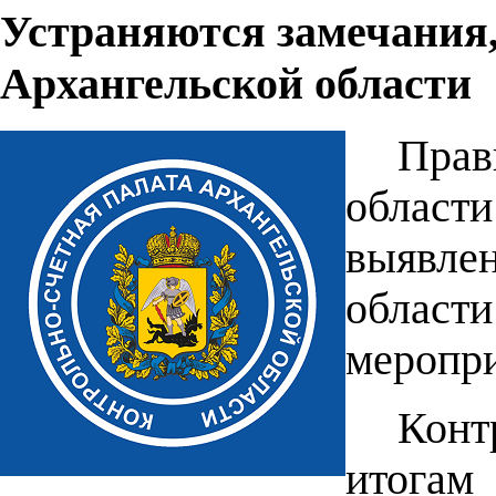
Устраняются замечани
Архангельской области
Прав
област
выявл
области
меропр
Конт
итога