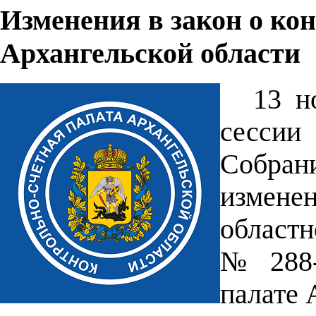
Изменения в закон о ко
Архангельской области
13 н
сессии
Собра
измене
областн
№ 288-
палате 