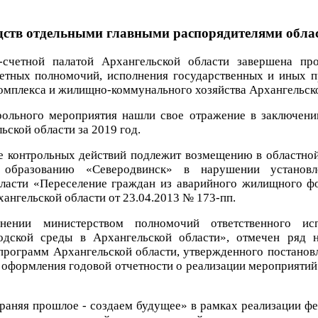
дств отдельными главными распорядителями обла
-счетной палатой Архангельской области завершена пр
тных полномочий, исполнения государственных и иных пр
комплекса и жилищно-коммунального хозяйства Архангельско
рольного мероприятия нашли свое отражение в заключени
ской области за 2019 год.
те контрольных действий подлежит возмещению в областно
 образованию «Северодвинск» в нарушении установ
ласти «Переселение граждан из аварийного жилищного фо
ангельской области от 23.04.2013 № 173-пп.
нении министерством полномочий ответственного ис
одской среды в Архангельской области», отмечен ряд 
программ Архангельской области, утвержденного постановл
и оформления годовой отчетности о реализации мероприятий
храняя прошлое - создаем будущее» в рамках реализации 