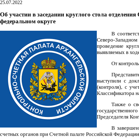
25.07.2022
Об участии в заседании круглого стола отделени
федеральном округе
В соответс
Северо-Западном
проведение круг
выявляемых в ходе
От контроль
Представит
выступили с док
(контроля), с уч
Классификатора н
Также о св
государственног
Председателя Кон
В завершен
счетных органов при Счетной палате Российской Федерации