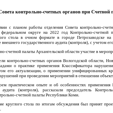
я Совета контрольно-счетных органов при Счетной
твии с планом работы отделения Совета контрольно-счет
 федеральном округе на 2022 год Контрольно-счетной 
лого стола в очном формате в городе Петрозаводске на
 внешнего государственного аудита (контроля), с учетом ег
но-счетной палаты Архангельской области участие в мероп
ели контрольно-счетных органов Вологодской области, Нов
ладами о практике применения Классификатора нарушени
етом его актуализации, о применении унифицированных к
арушений при проведении мероприятий в отношении объект
оем практическом опыте и об особенностях применения 
о аудита (контроля), рассказали председатель Контро
трольно-счетной палаты Республики Коми.
ие круглого стола по итогам обсуждения был принят прое
.