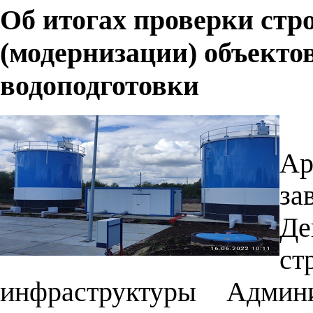
Об итогах проверки стр
(модернизации) объекто
водоподготовки
А
за
Де
ст
инфраструктуры Админи