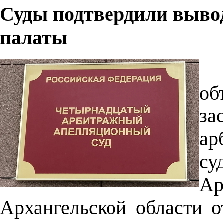
Суды подтвердили выво
палаты
о
з
ар
с
А
Архангельской области 