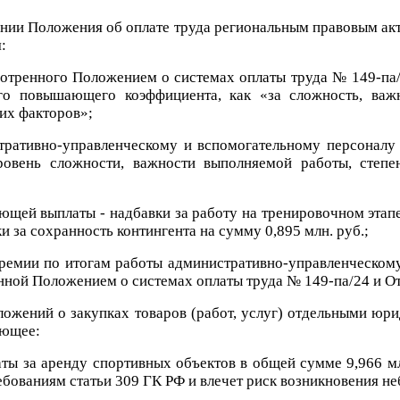
нии Положения об оплате труда региональным правовым акт
:
мотренного Положением о системах оплаты труда № 149-п
го повышающего коэффициента, как «за сложность, важн
их факторов»;
стративно-управленческому и вспомогательному персонал
овень сложности, важности выполняемой работы, степен
ющей выплаты - надбавки за работу на тренировочном этап
 за сохранность контингента на сумму 0,895 млн. руб.;
емии по итогам работы административно-управленческому 
нной Положением о системах оплаты труда № 149-па/24 и 
ожений о закупках товаров (работ, услуг) отдельными юр
ующее:
аты за аренду спортивных объектов в общей сумме 9,966 м
ребованиям статьи 309 ГК РФ и влечет риск возникновения 