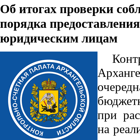
Об итогах проверки соб
порядка предоставления
юридическим лицам
Кон
Арханг
очере
бюджетн
при ра
на реал