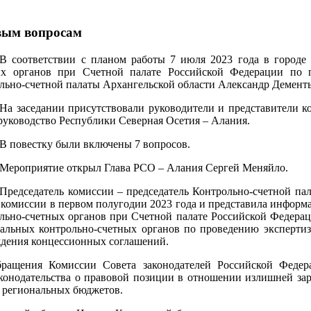
вым вопросам
В соответствии с планом работы 7 июля 2023 года в городе 
ых органов при Счетной палате Российской Федерации по п
льно-счетной палаты Архангельской области Александр Дементь
На заседании присутствовали руководители и представители к
руководство Республики Северная Осетия – Алания.
В повестку были включены 7 вопросов.
Мероприятие открыл Глава РСО – Алания Сергей Меняйло.
Председатель комиссии – председатель Контрольно-счетной па
 комиссии в первом полугодии 2023 года и представила информ
льно-счетных органов при Счетной палате Российской Федера
альных контрольно-счетных органов по проведению экспертиз
дения концессионных соглашений.
обращения Комиссии Совета законодателей Российской Фед
конодательства о правовой позиции в отношении излишней зар
 региональных бюджетов.