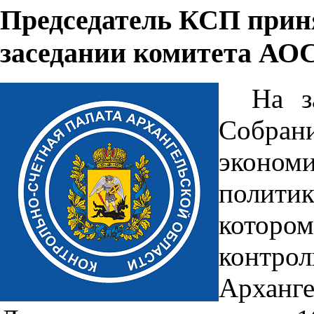
Председатель КСП приня
заседании комитета АО
На з
Собра
эконом
политик
котор
контр
Арханг