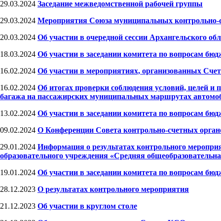
29.03.2024
Заседание межведомственной рабочей группы
29.03.2024
Мероприятия Союза муниципальных контрольно-
20.03.2024
Об участии в очередной сессии Архангельского об
18.03.2024
Об участии в заседании комитета по вопросам бю
16.02.2024
Об участии в мероприятиях, организованных Счет
16.02.2024
Об итогах проверки соблюдения условий, целей и 
багажа на пассажирских муниципальных маршрутах автомоб
13.02.2024
Об участии в заседании комитета по вопросам бю
09.02.2024
О Конференции Совета контрольно-счетных орган
29.01.2024
Информация о результатах контрольного меропри
образовательного учреждения «Средняя общеобразовательн
19.01.2024
Об участии в заседании комитета по вопросам бю
28.12.2023
О результатах контрольного мероприятия
21.12.2023
Об участии в круглом столе